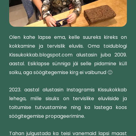
Olen kahe lapse ema, kelle suureks kireks on
kokkamine ja tervislik eluviis. Oma toidublogi
Kissukokkab.blogspot.com alustasin juba 2009.
aastal. Esiklapse sünniga jäi selle pidamine küll
soiku, aga söögitegemise kirg ei vaibunud 🙂
2023. aastal alustasin Instagramis Kissukokkab
lehega, mille sisuks on tervislike eluviiside ja
toitumise tutvustamine ning ka lastega koos
söögitegemise propageerimine.
Tahan julgustada ka teisi vanemaid lapsi maast