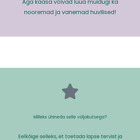
Aga kaasa võivad lüüa muidugi ka
nooremad ja vanemad huvilised!
Milleks ühineda selle väljakutsega?
Eelkõige selleks, et toetada lapse tervist ja