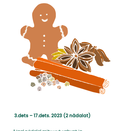
3.dets – 17.dets. 2023 (2 nädalat)