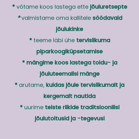
*
võtame koos lastega ette
jõuluretsepte
*
valmistame oma kallitele
söödavaid
jõulukinke
*
teeme läbi ühe
tervislikuma
piparkoogiküpsetamise
* mängime koos lastega toidu- ja
jõuluteemalisi mänge
*
arutame,
kuidas jõule tervislikumalt ja
kergemalt nautida
*
uurime
teiste riikide traditsioonilisi
jõulutoitusid ja -tegevusi