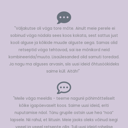
"Väljakutse oli väga tore môte. Ainult meie perele ei
sobinud väga nädala sees koos kokata, sest sattus just
kooli alguse ja kôikide muude alguste aega. Samas olid
retseptid väga tehtavad, sai ise mônikord neid
kombineerida/muuta. Lisaülesanded olid samuti toredad.
Ja nagu ma alguses arvasin, siis uusi ideid ôhtusöökideks
saime küll. Aitäh!"
"Meile vága meeldis - teeme nagunii pōhimõtteliselt
kôike igapäevaselt koos. Saime uusi ideid, eriti
nuputamise náol. Tänu grupile ostsin uue hea “noa”
lapsele. Nii rahul, et liitusin. Meie jaoks oleks vôinud isegi
veeel ja veeel retsepte olla. Tuli uusi ideid rohelise