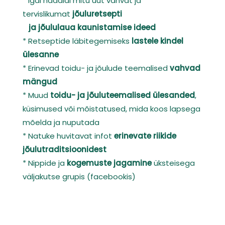
* Igal nädalal mitu uut vahvat ja
tervislikumat
jõuluretsepti
ja jõululaua kaunistamise ideed
* Retseptide läbitegemiseks
lastele kindel
ülesanne
* Erinevad toidu- ja jõulude teemalised
vahvad
mängud
* Muud
toidu- ja jõuluteemalised ülesanded
,
küsimused või mõistatused, mida koos lapsega
mõelda ja nuputada
* Natuke huvitavat infot
erinevate riikide
jõulutraditsioonidest
* Nippide ja
kogemuste jagamine
üksteisega
väljakutse grupis (facebookis)