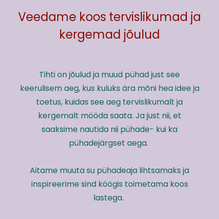
Veedame koos tervislikumad ja
kergemad jõulud
Tihti on jõulud ja muud pühad just see
keerulisem aeg, kus kuluks ära mõni hea idee ja
toetus, kuidas see aeg tervislikumalt ja
kergemalt mööda saata. Ja just nii, et
saaksime nautida nii pühade- kui ka
pühadejärgset aega.
Aitame muuta su pühadeaja lihtsamaks ja
inspireerime sind köögis toimetama koos
lastega.