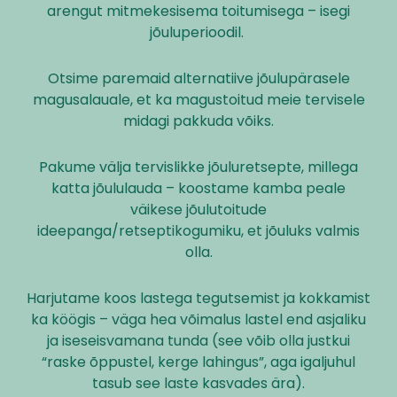
arengut mitmekesisema toitumisega – isegi
jõuluperioodil.
Otsime paremaid alternatiive jõulupärasele
magusalauale, et ka magustoitud meie tervisele
midagi pakkuda võiks.
Pakume välja tervislikke jõuluretsepte, millega
katta jõululauda – koostame kamba peale
väikese jõulutoitude
ideepanga/retseptikogumiku, et jõuluks valmis
olla.
Harjutame koos lastega tegutsemist ja kokkamist
ka köögis – väga hea võimalus lastel end asjaliku
ja iseseisvamana tunda (see võib olla justkui
“raske õppustel, kerge lahingus”, aga igaljuhul
tasub see laste kasvades ära).