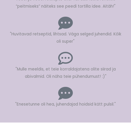
“peitmiseks” náiteks see peedi tortilla idee. Aitàh!"
"Huvitavad retseptid, lihtsad. Vága selged juhendid. Kôik
oli super"
"Mulle meeldis, et teie korraldajatena olite siirad ja
abivalmid. Oli näha teie pühendumust! :)"
"Enesetunne oli hea, juhendajad hoidsid kätt pulsil."