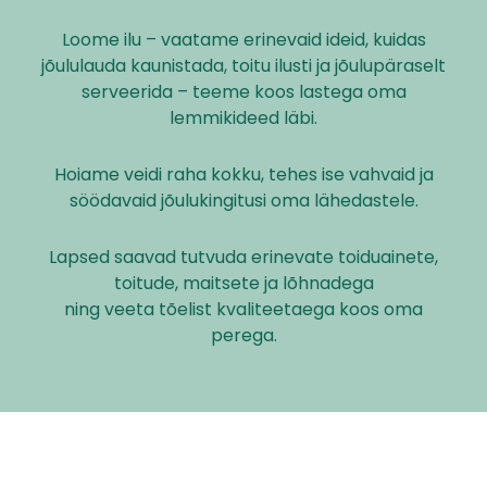
Loome ilu – vaatame erinevaid ideid, kuidas
jõululauda kaunistada, toitu ilusti ja jõulupäraselt
serveerida – teeme koos lastega oma
lemmikideed läbi.
Hoiame veidi raha kokku, tehes ise vahvaid ja
söödavaid jõulukingitusi oma lähedastele.
Lapsed saavad tutvuda erinevate toiduainete,
toitude, maitsete ja lõhnadega
ning veeta tõelist kvaliteetaega koos oma
perega.