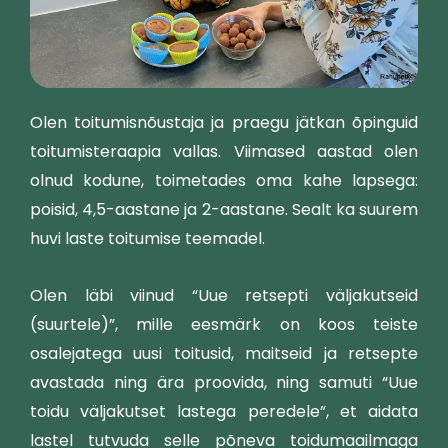
Olen toitumisnõustaja ja praegu jätkan õpinguid
toitumisteraapia vallas. Viimased aastad olen
olnud kodune, toimetades oma kahe lapsega:
poisid, 4,5-aastane ja 2-aastane. Sealt ka suurem
huvi laste toitumise teemadel.
Olen läbi viinud “Uue retsepti väljakutseid
(suurtele)”, mille eesmärk on koos teiste
osalejatega uusi toitusid, maitseid ja retsepte
avastada ning ära proovida, ning samuti “Uue
toidu väljakutset lastega peredele”, et aidata
lastel tutvuda selle põneva toidumaailmaga